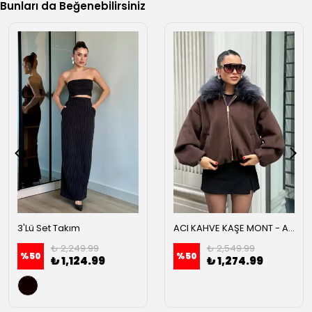
Bunları da Beğenebilirsiniz
3'Lü Set Takım
ACI KAHVE KAŞE MONT - Acı kahve
₺ 2,249.99
₺ 2,549.99
%
50
%
50
₺ 1,124.99
₺ 1,274.99