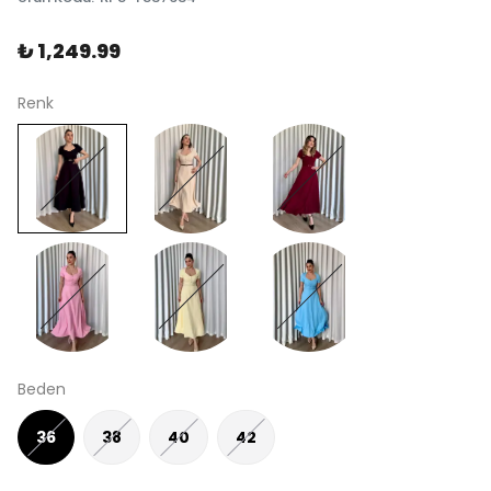
₺ 1,249.99
Renk
Beden
36
38
40
42