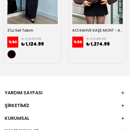
3'Lü Set Takım
ACI KAHVE KAŞE MONT - Acı kahve
₺ 2,249.99
₺ 2,549.99
%
50
%
50
₺ 1,124.99
₺ 1,274.99
YARDIM SAYFASI
ŞİRKETİMİZ
KURUMSAL