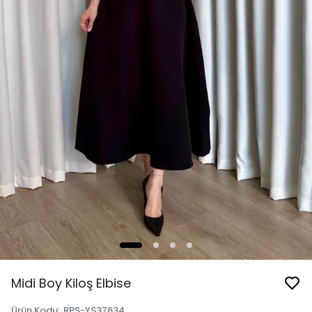
Midi Boy Kiloş Elbise
Ürün Kodu
:
RPS-YS37634