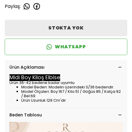
Paylaş
:
STOKTA YOK
WHATSAPP
Ürün Açıklaması
Midi Boy Kiloş Elbise
Ürün 36-42 bedene kadar uyumlu
Model Beden: Modelin üzerindeki S/36 bedendir.
Model Ölçüleri: Boy:167 / Kilo:51 / Göğüs:85 / Kalça:92
/ Bel:69
Ürün Uzunluk 129 Cm'dir
Beden Tablosu