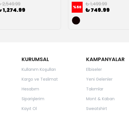
 2,549.99
₺ 1,499.99
%
50
₺ 1,274.99
₺ 749.99
KURUMSAL
KAMPANYALAR
Kullanım Koşulları
Elbiseler
Kargo ve Teslimat
Yeni Gelenler
Hesabım
Takımlar
Siparişlerim
Mont & Kaban
Kayıt Ol
Sweatshirt