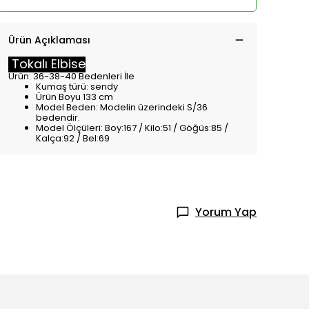
Ürün Açıklaması
Tokalı Elbise
Ürün: 36-38-40 Bedenleri İle
Kumaş türü: sendy
Ürün Boyu 133 cm
Model Beden: Modelin üzerindeki S/36
bedendir.
Model Ölçüleri: Boy:167 / Kilo:51 / Göğüs:85 /
Kalça:92 / Bel:69
Yorum Yap