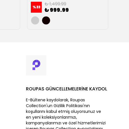
₺ 1,499.99
%
33
%
23
₺ 999.99
ROUPAS GÜNCELLEMELERİNE KAYDOL
E-Bültene kaydolarak, Roupas
Collection'un Gizlilik Politikası'nın
koşullarını kabul etmiş oluyorsunuz ve
en yeni koleksiyonlarımızı,
kampanyalarımızı ve özel hizmetlerimizi
içeren Roupas Collection e-postalarını