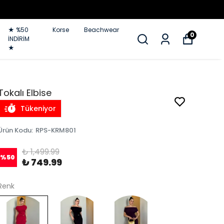
★ %50
Korse
Beachwear
0
İNDİRİM
★
Tokalı Elbise
Tükeniyor
Ürün Kodu
:
RPS-KRM801
₺ 1,499.99
%
50
₺ 749.99
Renk