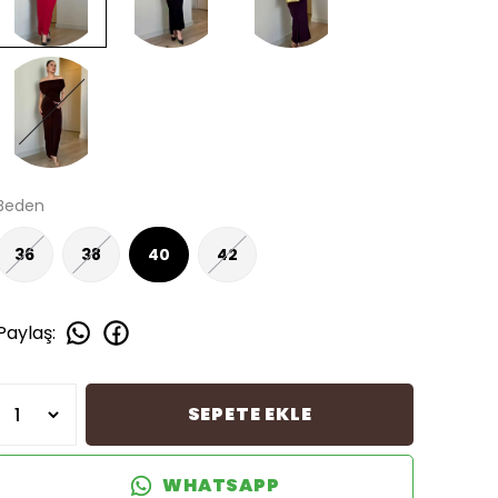
Beden
36
38
40
42
Paylaş
:
SEPETE EKLE
WHATSAPP