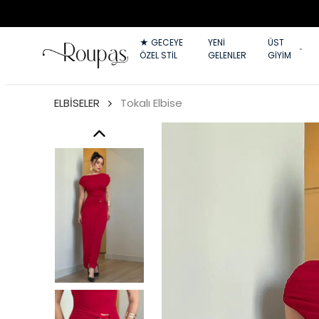
★ GECEYE
YENİ
ÜST
ÖZEL STİL
GELENLER
GİYİM
ELBİSELER
Tokalı Elbise