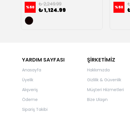
₺ 2,249.99
₺
%
50
%
50
₺ 1,124.99
YARDIM SAYFASI
ŞİRKETİMİZ
Anasayfa
Hakkımızda
Üyelik
Gizlilik & Güvenlik
Alışveriş
Müşteri Hiizmetleri
Ödeme
Bize Ulaşın
Sipariş Takibi