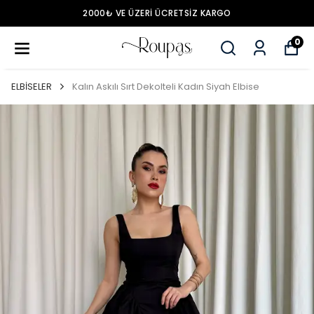
2000₺ VE ÜZERİ ÜCRETSİZ KARGO
0
ELBİSELER
Kalın Askılı Sırt Dekolteli Kadın Siyah Elbise