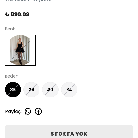
₺ 899.99
Renk
Beden
36
38
40
34
Paylaş
:
STOKTA YOK