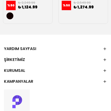
₺ 2,249.99
₺ 2,549.99
%
50
%
50
₺ 1,124.99
₺ 1,274.99
YARDIM SAYFASI
ŞİRKETİMİZ
KURUMSAL
KAMPANYALAR