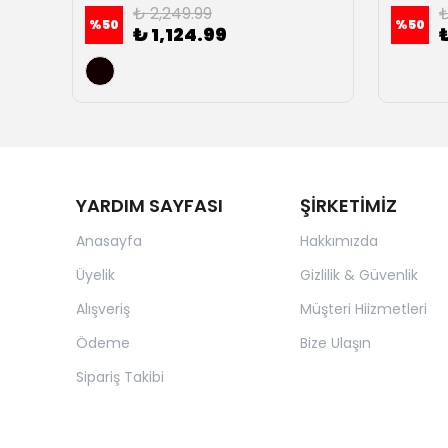
₺ 2,249.99
₺
%
50
%
50
₺ 1,124.99
YARDIM SAYFASI
ŞİRKETİMİZ
Anasayfa
Hakkımızda
Üyelik
Gizlilik & Güvenlik
Alışveriş
Müşteri Hiizmetleri
Ödeme
Bize Ulaşın
Sipariş Takibi