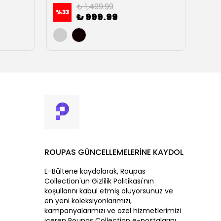
₺ 1,499.99
%
33
%
23
₺ 999.99
ROUPAS GÜNCELLEMELERİNE KAYDOL
E-Bültene kaydolarak, Roupas
Collection'un Gizlilik Politikası'nın
koşullarını kabul etmiş oluyorsunuz ve
en yeni koleksiyonlarımızı,
kampanyalarımızı ve özel hizmetlerimizi
içeren Roupas Collection e-postalarını