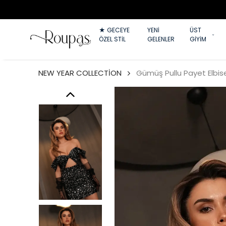
★ GECEYE
YENİ
ÜST
ÖZEL STİL
GELENLER
GİYİM
NEW YEAR COLLECTİON
Gümüş Pullu Payet Elbis