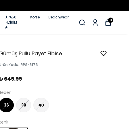
★ %50
Korse
Beachwear
0
İNDİRİM
★
Gümüş Pullu Payet Elbise
Ürün Kodu
:
RPS-5173
₺ 649.99
Beden
36
38
40
Renk