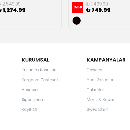
 2,549.99
₺ 1,499.99
%
50
₺ 1,274.99
₺ 749.99
KURUMSAL
KAMPANYALAR
Kullanım Koşulları
Elbiseler
Kargo ve Teslimat
Yeni Gelenler
Hesabım
Takımlar
Siparişlerim
Mont & Kaban
Kayıt Ol
Sweatshirt