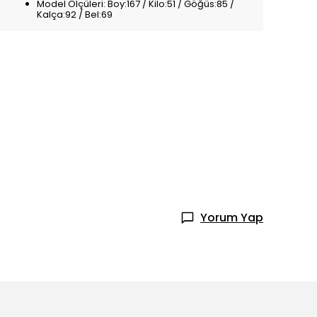
Model Ölçüleri: Boy:167 / Kilo:51 / Göğüs:85 /
Kalça:92 / Bel:69
Yorum Yap