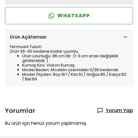
WHATSAPP
Ürün Açıklaması
Fermuarlı Tulum
Ürün 36-40 bedene kadar uyumlu,
Ürün uzunluğu: 86 cm'dir. (1-3 cm arası değişiklik
gösterebilir.)
Kumaş türü: Viskon Kumaş.
Model Beden: Modelin üzerindeki S/36 bedendir.
Model Ölçüleri: Boy:167 / Kilo:51 / Göğüs:85 / Kalça:92
/ Bel:69
Yorumlar
Yorum Yap
Bu ürün için henüz yorum yapılmamış.