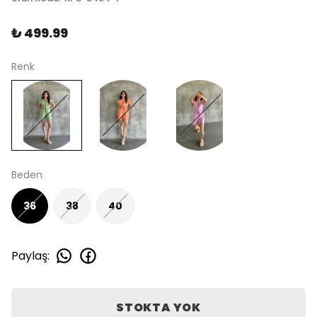
₺ 499.99
Renk
Beden
36
38
40
Paylaş
:
STOKTA YOK