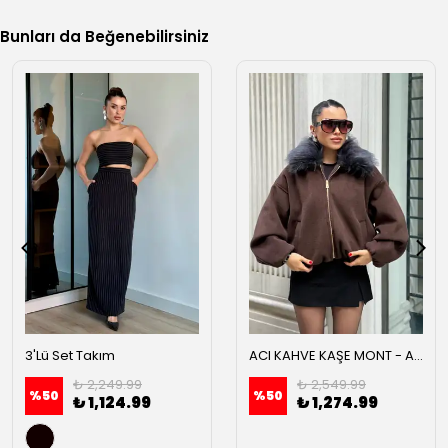
Bunları da Beğenebilirsiniz
3'Lü Set Takım
ACI KAHVE KAŞE MONT - Acı kahve
₺ 2,249.99
₺ 2,549.99
%
50
%
50
₺ 1,124.99
₺ 1,274.99