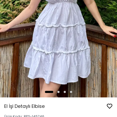
El İşi Detaylı Elbise
Ürün Kodu
:
RPS-145746