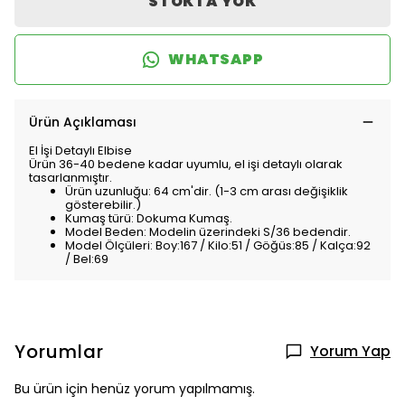
STOKTA YOK
WHATSAPP
Ürün Açıklaması
El İşi Detaylı Elbise
Ürün 36-40 bedene kadar uyumlu, el işi detaylı olarak
tasarlanmıştır.
Ürün uzunluğu: 64 cm'dir. (1-3 cm arası değişiklik
gösterebilir.)
Kumaş türü: Dokuma Kumaş.
Model Beden: Modelin üzerindeki S/36 bedendir.
Model Ölçüleri: Boy:167 / Kilo:51 / Göğüs:85 / Kalça:92
/ Bel:69
Yorumlar
Yorum Yap
Bu ürün için henüz yorum yapılmamış.