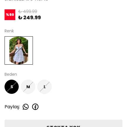
₺ 499.99
%
50
₺ 249.99
Renk
Beden
S
M
L
Paylaş
: