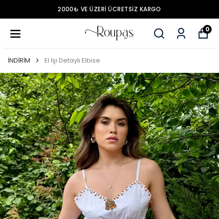
2000₺ VE ÜZERİ ÜCRETSİZ KARGO
0
İNDİRİM
El İşi Detaylı Elbise