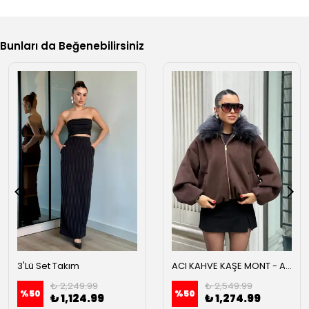
Bunları da Beğenebilirsiniz
3'Lü Set Takım
ACI KAHVE KAŞE MONT - Acı kahve
₺ 2,249.99
₺ 2,549.99
%
50
%
50
₺ 1,124.99
₺ 1,274.99