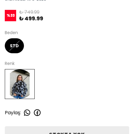
₺ 749.99
%
33
₺ 499.99
Beden
STD
Renk
Paylaş
: