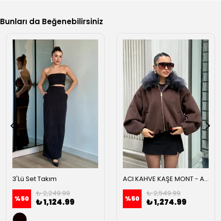
Bunları da Beğenebilirsiniz
3'Lü Set Takım
ACI KAHVE KAŞE MONT - Acı kahve
₺ 2,249.99
₺ 2,549.99
%
50
%
50
₺ 1,124.99
₺ 1,274.99