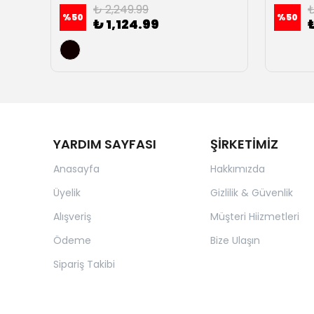
₺ 2,249.99
₺
%
50
%
50
₺ 1,124.99
YARDIM SAYFASI
ŞİRKETİMİZ
Anasayfa
Hakkımızda
Üyelik
Gizlilik & Güvenlik
Alışveriş
Müşteri Hiizmetleri
Ödeme
Bize Ulaşın
Sipariş Takibi