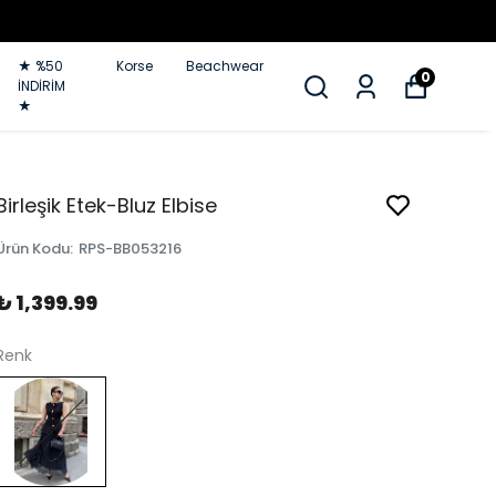
★ %50
Korse
Beachwear
0
İNDİRİM
★
Birleşik Etek-Bluz Elbise
Ürün Kodu
:
RPS-BB053216
₺ 1,399.99
Renk