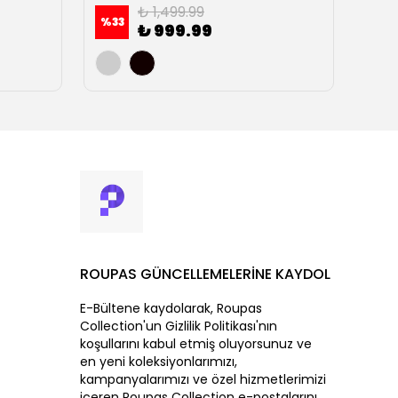
₺ 1,499.99
%
33
%
23
₺ 999.99
ROUPAS GÜNCELLEMELERİNE KAYDOL
E-Bültene kaydolarak, Roupas
Collection'un Gizlilik Politikası'nın
koşullarını kabul etmiş oluyorsunuz ve
en yeni koleksiyonlarımızı,
kampanyalarımızı ve özel hizmetlerimizi
içeren Roupas Collection e-postalarını