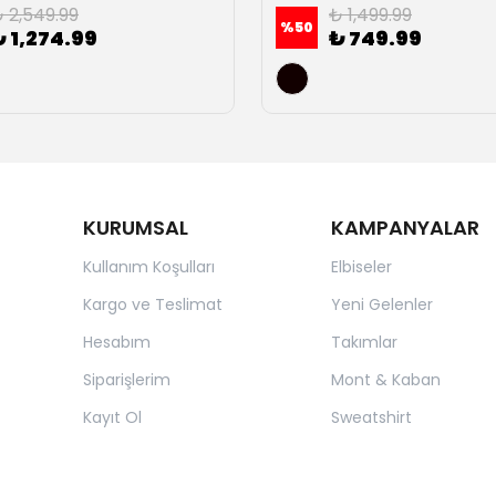
 2,549.99
₺ 1,499.99
%
50
₺ 1,274.99
₺ 749.99
KURUMSAL
KAMPANYALAR
Kullanım Koşulları
Elbiseler
Kargo ve Teslimat
Yeni Gelenler
Hesabım
Takımlar
Siparişlerim
Mont & Kaban
Kayıt Ol
Sweatshirt