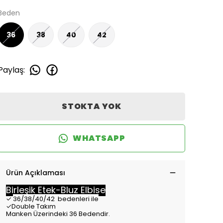
Beden
36
38
40
42
Paylaş
:
STOKTA YOK
WHATSAPP
Ürün Açıklaması
Birleşik Etek-Bluz Elbise
✓
36/38/40/42 bedenleri ile
✓Double Takım
Manken Üzerindeki 36 Bedendir.