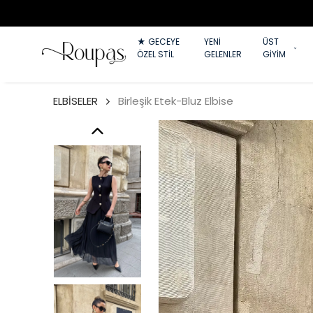
★ GECEYE
YENİ
ÜST
ÖZEL STİL
GELENLER
GİYİM
ELBİSELER
Birleşik Etek-Bluz Elbise