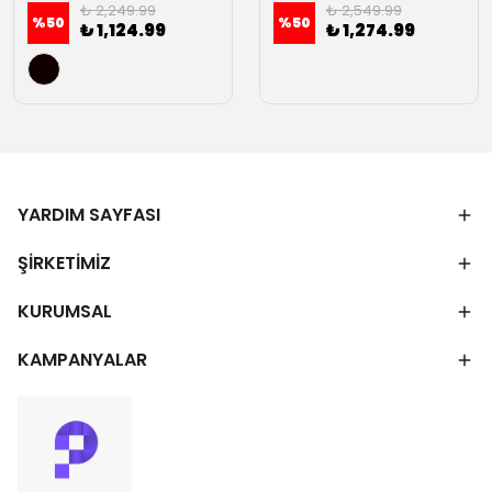
₺ 2,249.99
₺ 2,549.99
%
50
%
50
₺ 1,124.99
₺ 1,274.99
YARDIM SAYFASI
ŞİRKETİMİZ
KURUMSAL
KAMPANYALAR