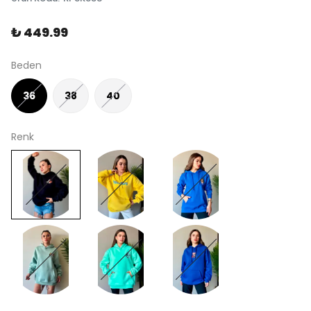
₺ 449.99
Beden
36
38
40
Renk