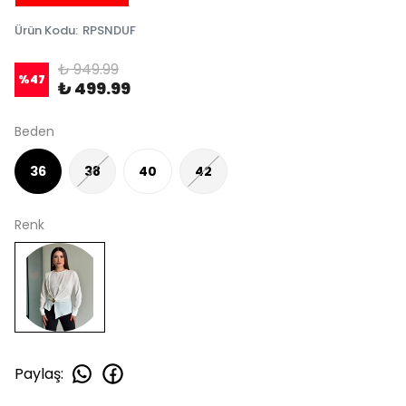
Ürün Kodu
:
RPSNDUF
₺ 949.99
%
47
₺ 499.99
Beden
36
38
40
42
Renk
Paylaş
: