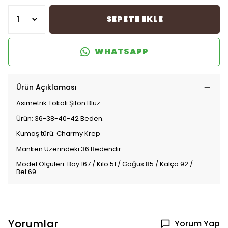
SEPETE EKLE
WHATSAPP
Ürün Açıklaması
Asimetrik Tokalı Şifon Bluz
Ürün: 36-38-40-42 Beden.
Kumaş türü: Charmy Krep
Manken Üzerindeki 36 Bedendir.
Model Ölçüleri: Boy:167 / Kilo:51 / Göğüs:85 / Kalça:92 /
Bel:69
Yorumlar
Yorum Yap