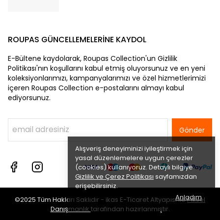
ROUPAS GÜNCELLEMELERİNE KAYDOL
E-Bültene kaydolarak, Roupas Collection'un Gizlilik
Politikası'nın koşullarını kabul etmiş oluyorsunuz ve en yeni
koleksiyonlarımızı, kampanyalarımızı ve özel hizmetlerimizi
içeren Roupas Collection e-postalarını almayı kabul
ediyorsunuz.
Gönder
Alışveriş deneyiminizi iyileştirmek için
yasal düzenlemelere uygun çerezler
(cookies) kullanıyoruz. Detaylı bilgiye
Gizlilik ve Çerez Politikası
sayfamızdan
erişebilirsiniz.
Anladım
©2025 Tüm Hakları Saklıdır - ikas E-Ticaret
Altyapısı ile
Piksel
Danışmanlık
tarafından hazırlanmıştır.