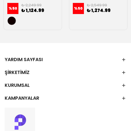
₺ 2,249.99
₺ 2,549.99
%
50
%
50
₺ 1,124.99
₺ 1,274.99
YARDIM SAYFASI
ŞİRKETİMİZ
KURUMSAL
KAMPANYALAR