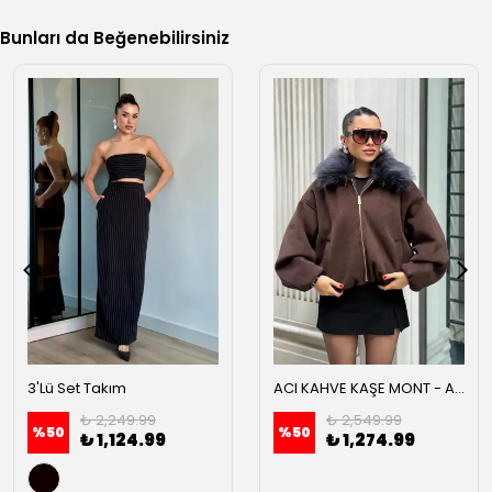
Bunları da Beğenebilirsiniz
3'Lü Set Takım
ACI KAHVE KAŞE MONT - Acı kahve
₺ 2,249.99
₺ 2,549.99
%
50
%
50
₺ 1,124.99
₺ 1,274.99