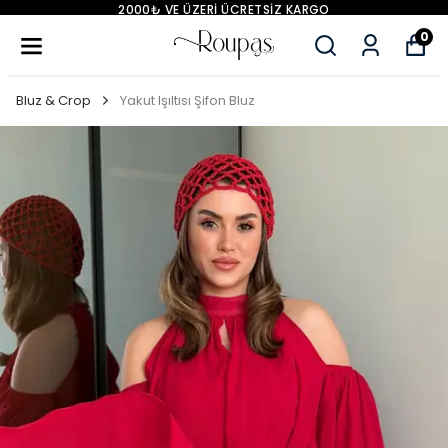
2000₺ VE ÜZERİ ÜCRETSİZ KARGO
0
Bluz & Crop
Yakut Işıltısı Şifon Bluz