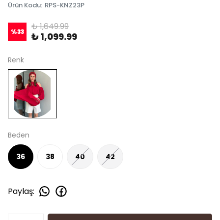
Ürün Kodu
:
RPS-KNZ23P
₺ 1,649.99
%
33
₺ 1,099.99
Renk
Beden
36
38
40
42
Paylaş
: