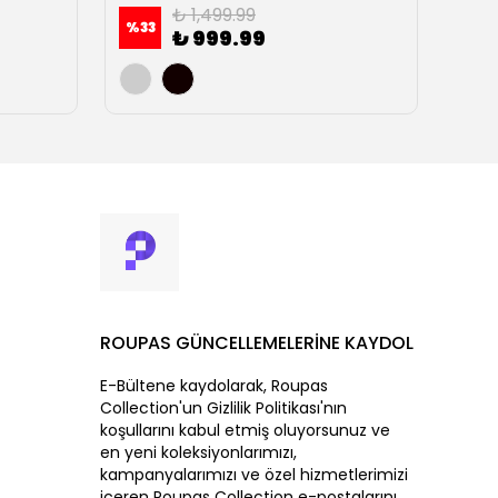
₺ 1,499.99
%
33
%
23
₺ 999.99
ROUPAS GÜNCELLEMELERİNE KAYDOL
E-Bültene kaydolarak, Roupas
Collection'un Gizlilik Politikası'nın
koşullarını kabul etmiş oluyorsunuz ve
en yeni koleksiyonlarımızı,
kampanyalarımızı ve özel hizmetlerimizi
içeren Roupas Collection e-postalarını