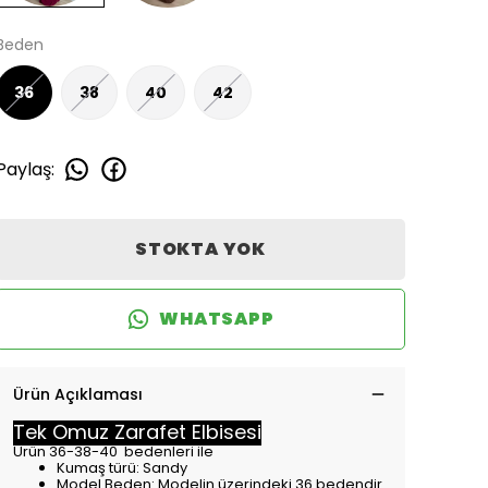
Beden
36
38
40
42
Paylaş
:
STOKTA YOK
WHATSAPP
Ürün Açıklaması
Tek Omuz Zarafet Elbisesi
Ürün 36-38-40 bedenleri ile
Kumaş türü: Sandy
Model Beden: Modelin üzerindeki 36 bedendir.