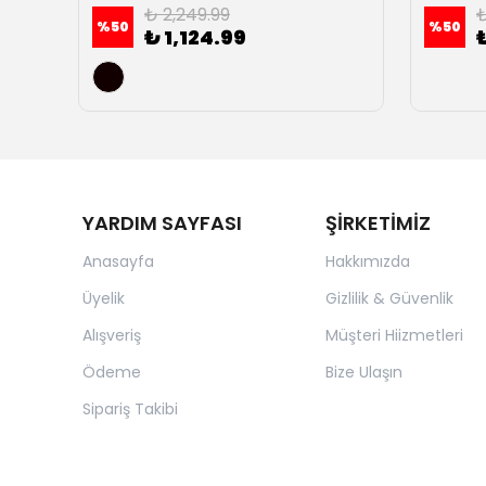
₺ 2,249.99
₺
%
50
%
50
₺ 1,124.99
YARDIM SAYFASI
ŞİRKETİMİZ
Anasayfa
Hakkımızda
Üyelik
Gizlilik & Güvenlik
Alışveriş
Müşteri Hiizmetleri
Ödeme
Bize Ulaşın
Sipariş Takibi