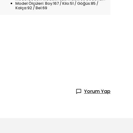
Model Ölçüleri: Boy:167 / Kilo:51 / Göğüs:85 /
Kalça:92 / Bel:69
Yorum Yap