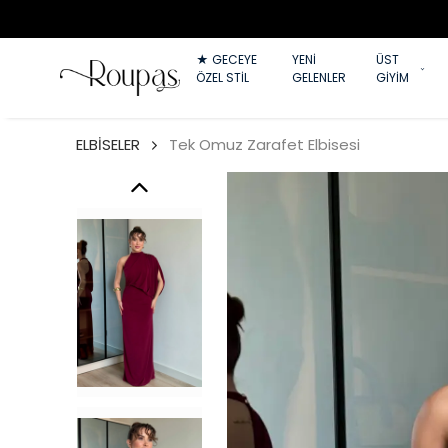
★ GECEYE
YENİ
ÜST
ÖZEL STİL
GELENLER
GİYİM
ELBİSELER
Tek Omuz Zarafet Elbisesi