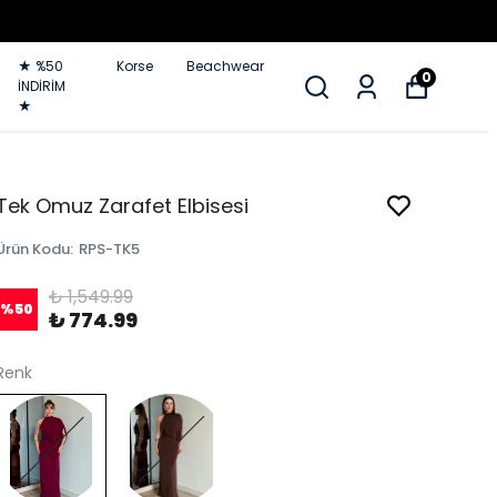
★ %50
Korse
Beachwear
0
İNDİRİM
★
Tek Omuz Zarafet Elbisesi
Ürün Kodu
:
RPS-TK5
₺ 1,549.99
%
50
₺ 774.99
Renk