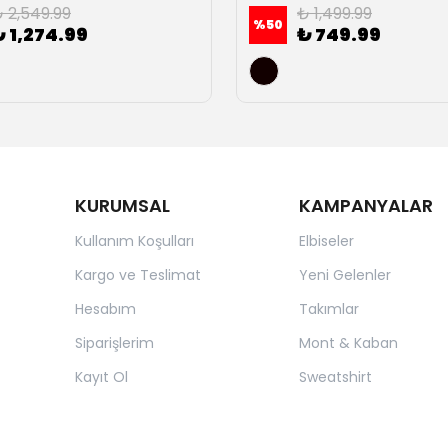
 2,549.99
₺ 1,499.99
%
50
₺ 1,274.99
₺ 749.99
KURUMSAL
KAMPANYALAR
Kullanım Koşulları
Elbiseler
Kargo ve Teslimat
Yeni Gelenler
Hesabım
Takımlar
Siparişlerim
Mont & Kaban
Kayıt Ol
Sweatshirt