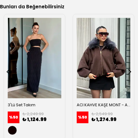
Bunları da Beğenebilirsiniz
3'Lü Set Takım
ACI KAHVE KAŞE MONT - Acı kahve
₺ 2,249.99
₺ 2,549.99
%
50
%
50
₺ 1,124.99
₺ 1,274.99