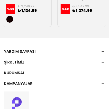
₺ 2,249.99
₺ 2,549.99
%
50
%
50
₺ 1,124.99
₺ 1,274.99
YARDIM SAYFASI
ŞİRKETİMİZ
KURUMSAL
KAMPANYALAR