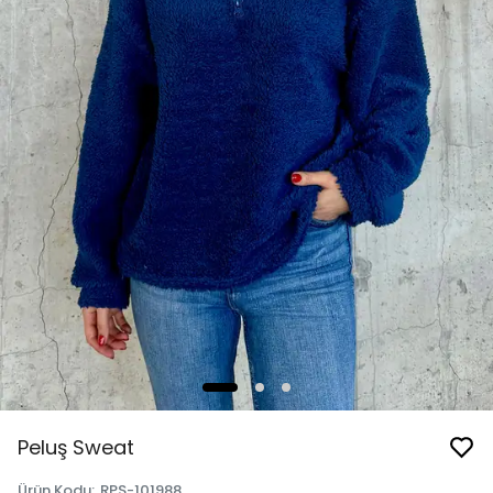
Peluş Sweat
Ürün Kodu
:
RPS-101988