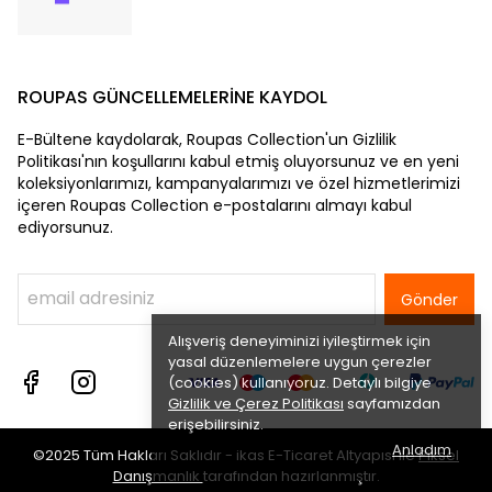
ROUPAS GÜNCELLEMELERİNE KAYDOL
E-Bültene kaydolarak, Roupas Collection'un Gizlilik
Politikası'nın koşullarını kabul etmiş oluyorsunuz ve en yeni
koleksiyonlarımızı, kampanyalarımızı ve özel hizmetlerimizi
içeren Roupas Collection e-postalarını almayı kabul
ediyorsunuz.
Gönder
Alışveriş deneyiminizi iyileştirmek için
yasal düzenlemelere uygun çerezler
(cookies) kullanıyoruz. Detaylı bilgiye
Gizlilik ve Çerez Politikası
sayfamızdan
erişebilirsiniz.
Anladım
©2025 Tüm Hakları Saklıdır - ikas E-Ticaret
Altyapısı ile
Piksel
Danışmanlık
tarafından hazırlanmıştır.