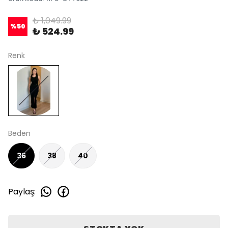
₺ 1,049.99
%
50
₺ 524.99
Renk
Beden
36
38
40
Paylaş
: