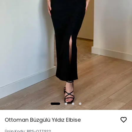
Ottoman Büzgülü Yıldız Elbise
Ürün Kodu
:
RPS-OTT922