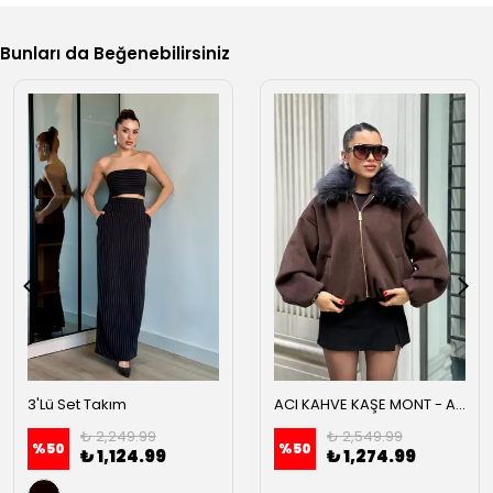
Bunları da Beğenebilirsiniz
3'Lü Set Takım
ACI KAHVE KAŞE MONT - Acı kahve
₺ 2,249.99
₺ 2,549.99
%
50
%
50
₺ 1,124.99
₺ 1,274.99