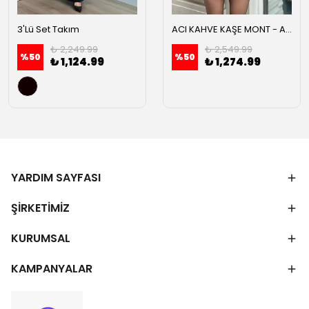
3'Lü Set Takım
ACI KAHVE KAŞE MONT - Acı kahve
₺ 2,249.99
₺ 2,549.99
%
50
%
50
₺ 1,124.99
₺ 1,274.99
YARDIM SAYFASI
ŞİRKETİMİZ
KURUMSAL
KAMPANYALAR