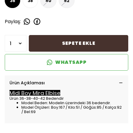
36
38
40
42
Paylaş
:
SEPETE EKLE
WHATSAPP
Ürün Açıklaması
Midi Boy Mira Elbise
Ürün 36-38-40-42 Bedendir
Model Beden: Modelin üzerindeki 36 bedendir.
Model Ölçüleri: Boy:167 / Kilo:51 / Göğüs:85 / Kalça:92
/ Bel:69