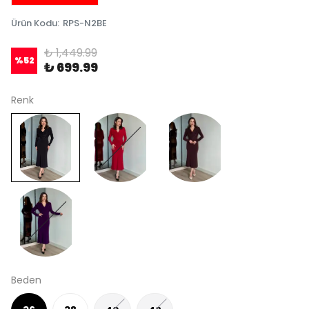
Ürün Kodu
:
RPS-N2BE
₺ 1,449.99
%
52
₺ 699.99
Renk
Beden