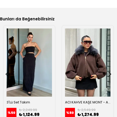
Bunları da Beğenebilirsiniz
3'Lü Set Takım
ACI KAHVE KAŞE MONT - Acı kahve
₺ 2,249.99
₺ 2,549.99
%
50
%
50
₺ 1,124.99
₺ 1,274.99