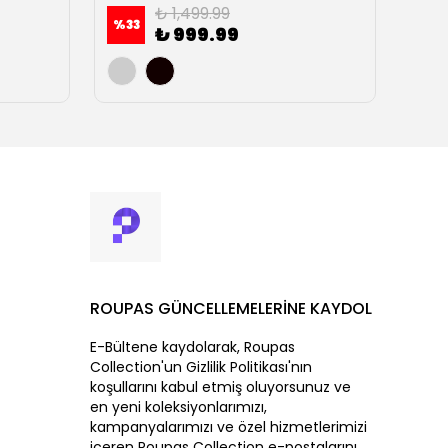
₺ 1,499.99
%
33
%
23
₺ 999.99
ROUPAS GÜNCELLEMELERİNE KAYDOL
E-Bültene kaydolarak, Roupas
Collection'un Gizlilik Politikası'nın
koşullarını kabul etmiş oluyorsunuz ve
en yeni koleksiyonlarımızı,
kampanyalarımızı ve özel hizmetlerimizi
içeren Roupas Collection e-postalarını