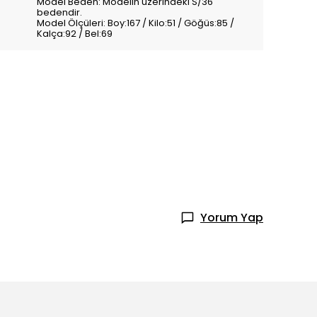
Model Beden: Modelin üzerindeki S/36
bedendir.
Model Ölçüleri: Boy:167 / Kilo:51 / Göğüs:85 /
Kalça:92 / Bel:69
Yorum Yap