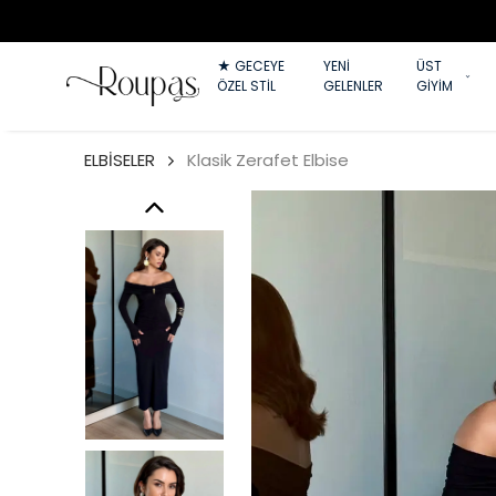
★ GECEYE
YENİ
ÜST
ÖZEL STİL
GELENLER
GİYİM
ELBİSELER
Klasik Zerafet Elbise