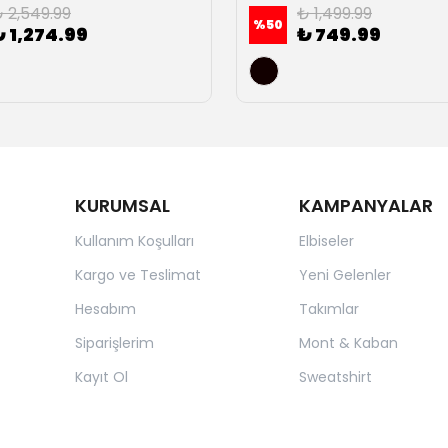
 2,549.99
₺ 1,499.99
%
50
₺ 1,274.99
₺ 749.99
KURUMSAL
KAMPANYALAR
Kullanım Koşulları
Elbiseler
Kargo ve Teslimat
Yeni Gelenler
Hesabım
Takımlar
Siparişlerim
Mont & Kaban
Kayıt Ol
Sweatshirt