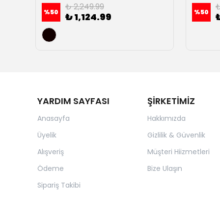
₺ 2,249.99
₺
%
50
%
50
₺ 1,124.99
YARDIM SAYFASI
ŞİRKETİMİZ
Anasayfa
Hakkımızda
Üyelik
Gizlilik & Güvenlik
Alışveriş
Müşteri Hiizmetleri
Ödeme
Bize Ulaşın
Sipariş Takibi