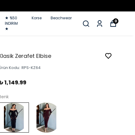
★ %50
Korse
Beachwear
0
İNDİRİM
★
Klasik Zerafet Elbise
Ürün Kodu
:
RPS-KZ64
₺ 1,149.99
Renk