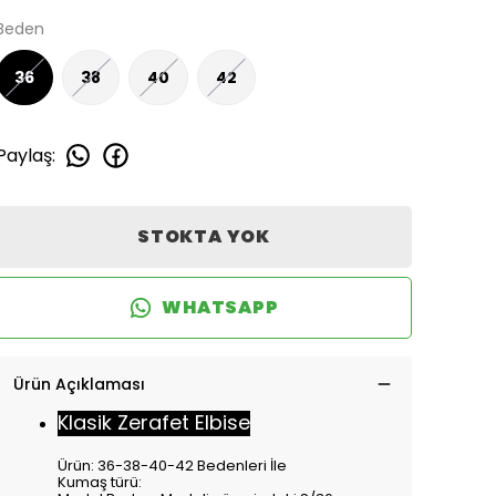
Beden
36
38
40
42
Paylaş
:
STOKTA YOK
WHATSAPP
Ürün Açıklaması
Klasik Zerafet Elbise
Ürün: 36-38-40-42 Bedenleri İle
Kumaş türü: