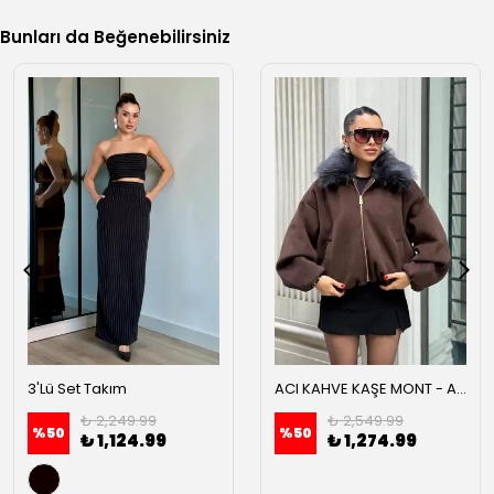
Bunları da Beğenebilirsiniz
3'Lü Set Takım
ACI KAHVE KAŞE MONT - Acı kahve
₺ 2,249.99
₺ 2,549.99
%
50
%
50
₺ 1,124.99
₺ 1,274.99