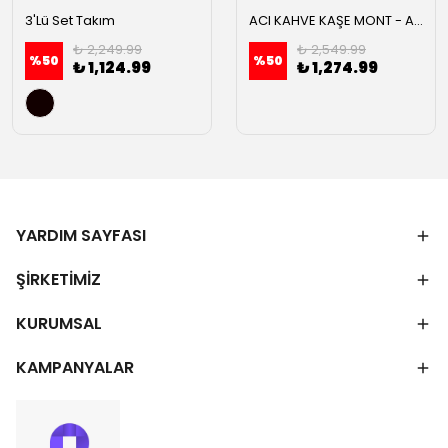
3'Lü Set Takım
ACI KAHVE KAŞE MONT - Acı kahve
₺ 2,249.99
₺ 2,549.99
%
50
%
50
₺ 1,124.99
₺ 1,274.99
YARDIM SAYFASI
ŞİRKETİMİZ
KURUMSAL
KAMPANYALAR