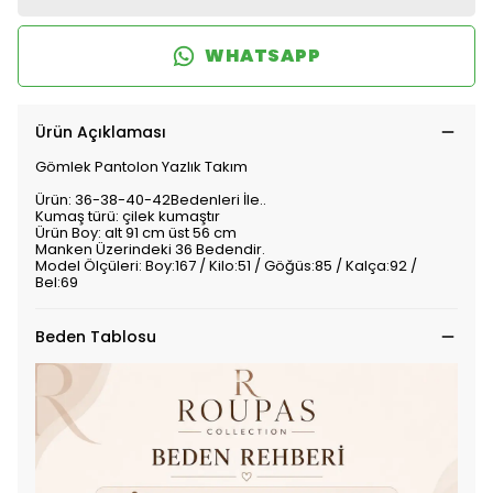
WHATSAPP
Ürün Açıklaması
Gömlek Pantolon Yazlık Takım
Ürün: 36-38-40-42Bedenleri İle..
Kumaş türü: çilek kumaştır
Ürün Boy: alt 91 cm üst 56 cm
Manken Üzerindeki 36 Bedendir.
Model Ölçüleri: Boy:167 / Kilo:51 / Göğüs:85 / Kalça:92 /
Bel:69
Beden Tablosu