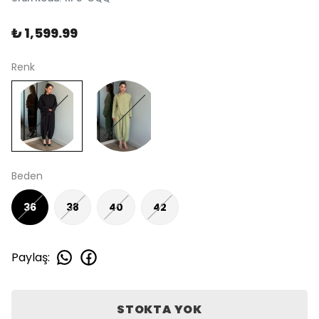
₺ 1,599.99
Renk
Beden
36
38
40
42
Paylaş
:
STOKTA YOK