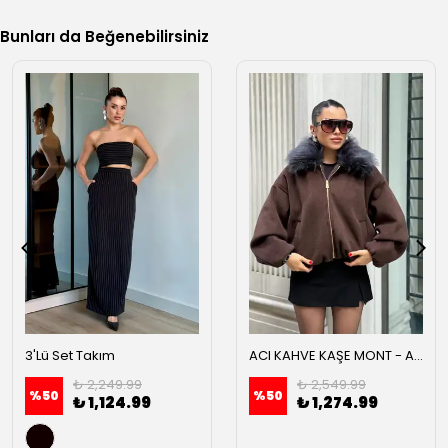
Bunları da Beğenebilirsiniz
3'Lü Set Takım
ACI KAHVE KAŞE MONT - Acı kahve
₺ 2,249.99
₺ 2,549.99
%
50
%
50
₺ 1,124.99
₺ 1,274.99