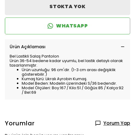
STOKTA YOK
WHATSAPP
Ürün Açıklaması
Bel Lastikli Salaş Pantolon
Ürün 36-54 bedene kadar uyumlu, bel lastik detaylı olarak
tasarlanmıştır.
Ürün uzunluğu: 96 cm'dir. (1-3 cm arası değişiklik
gösterebilir.)
Kumaş türü: Likralı Ayrobin Kumaş.
Model Beden: Modelin üzerindeki S/36 bedendir.
Model Ölçüleri: Boy:167 / Kilo:51 / Göğüs:85 / Kalça:92
/ Bel:69
Yorumlar
Yorum Yap