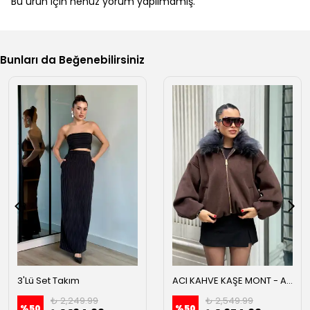
Bu ürün için henüz yorum yapılmamış.
Bunları da Beğenebilirsiniz
3'Lü Set Takım
ACI KAHVE KAŞE MONT - Acı kahve
₺ 2,249.99
₺ 2,549.99
%
50
%
50