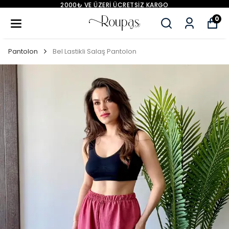
2000₺ VE ÜZERİ ÜCRETSİZ KARGO
0
Pantolon
Bel Lastikli Salaş Pantolon