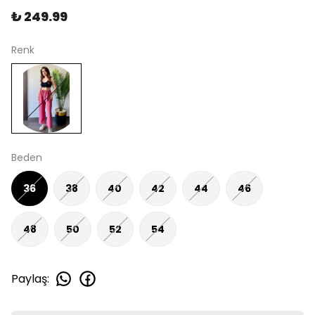
₺ 249.99
Renk
Beden
36
38
40
42
44
46
48
50
52
54
Paylaş
: